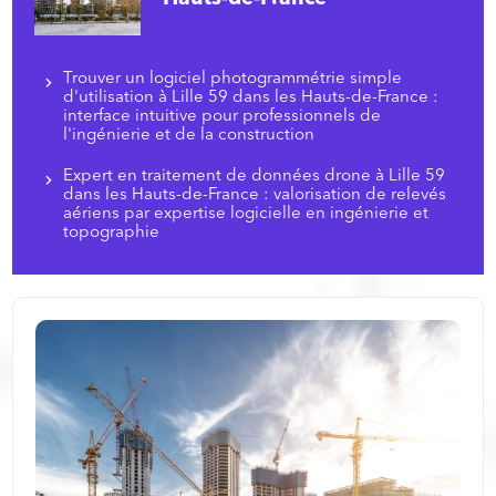
Trouver un logiciel photogrammétrie simple
d'utilisation à Lille 59 dans les Hauts-de-France :
interface intuitive pour professionnels de
l'ingénierie et de la construction
Expert en traitement de données drone à Lille 59
dans les Hauts-de-France : valorisation de relevés
aériens par expertise logicielle en ingénierie et
topographie