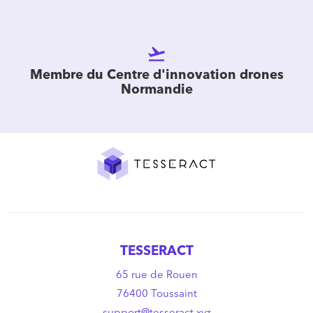
flight_takeoff
Membre du Centre d'innovation drones
Normandie
TESSERACT
65 rue de Rouen
76400 Toussaint
support@tesseract.xyz