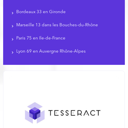
Bordeaux 33 en Gironde
Marseille 13 dans les Bouches-du-Rhône
Paris 75 en Ile-de-France
Lyon 69 en Auvergne Rhône-Alpes