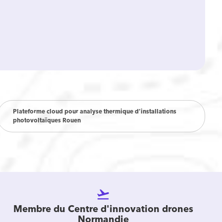
Plateforme cloud pour analyse thermique d’installations
photovoltaïques Rouen
flight_takeoff
Membre du Centre d'innovation drones
Normandie