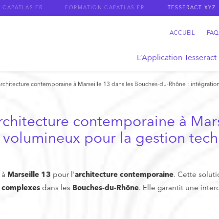
CAPATLAS.FR
FORMATION.CAPATLAS.FR
TESSERACT.XYZ
ACCUEIL
FAQ
L’Application Tesseract
rchitecture contemporaine à Marseille 13 dans les Bouches-du-Rhône : intégration
rchitecture contemporaine à Mars
s volumineux pour la gestion tec
 à
Marseille 13
pour l'
architecture contemporaine
. Cette solutio
s complexes
dans les
Bouches-du-Rhône
. Elle garantit une inte