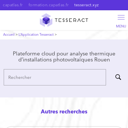
Panneau de gestion des cookies
capatlas.fr
formation.capatlas.fr
tesseract.xyz
Accueil
>
L’Application Tesseract
>
Plateforme cloud pour analyse thermique
d’installations photovoltaïques Rouen
Rechercher
Autres recherches