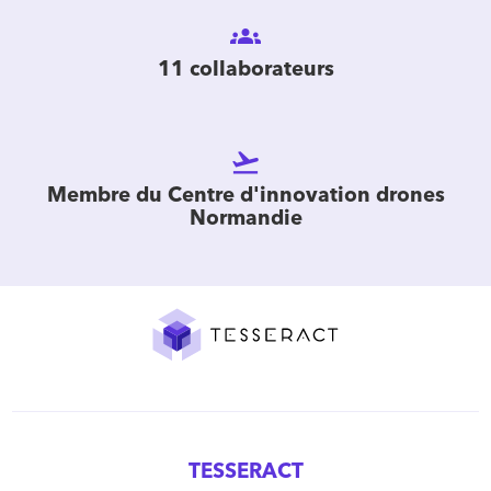
groups
11 collaborateurs
flight_takeoff
Membre du Centre d'innovation drones
Normandie
TESSERACT