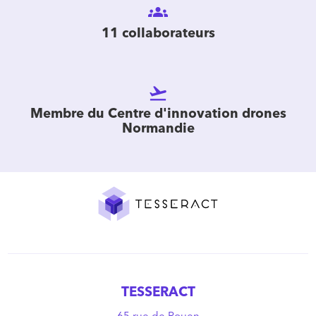
groups
11 collaborateurs
flight_takeoff
Membre du Centre d'innovation drones
Normandie
TESSERACT