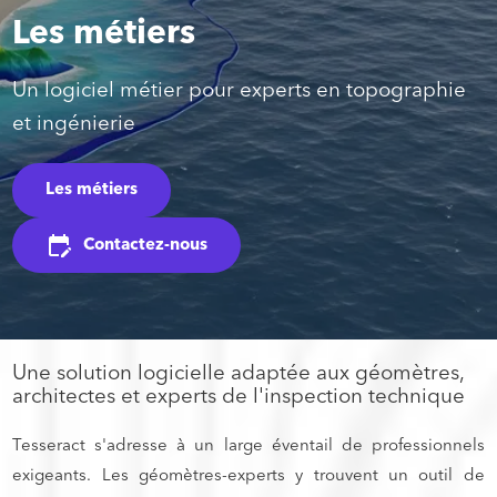
Les métiers
Un logiciel métier pour experts en topographie
et ingénierie
Les métiers
Contactez-nous
edit_calendar
Une solution logicielle adaptée aux géomètres,
architectes et experts de l'inspection technique
Tesseract s'adresse à un large éventail de professionnels
exigeants. Les géomètres-experts y trouvent un outil de