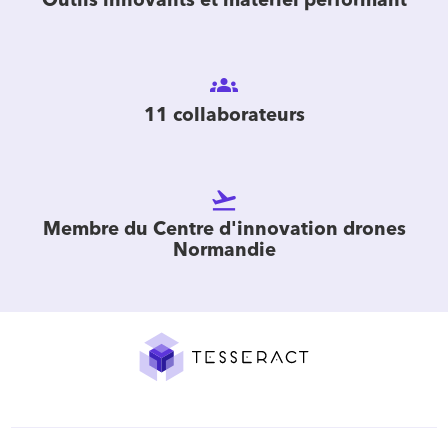
Outils innovants et matériel performant
groups
11 collaborateurs
flight_takeoff
Membre du Centre d'innovation drones
Normandie