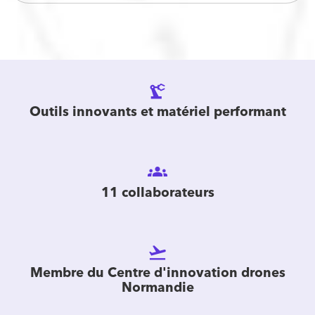
precision_manufacturing
Outils innovants et matériel performant
groups
11 collaborateurs
flight_takeoff
Membre du Centre d'innovation drones
Normandie