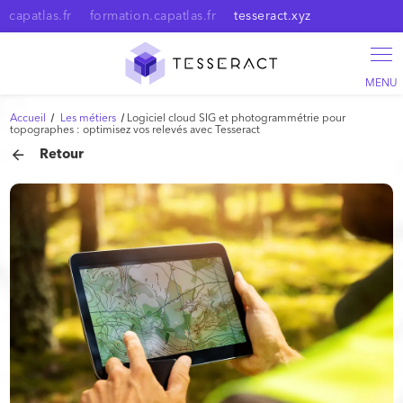
Panneau de gestion des cookies
capatlas.fr
formation.capatlas.fr
tesseract.xyz
Accueil
Les métiers
Logiciel cloud SIG et photogrammétrie pour
topographes : optimisez vos relevés avec Tesseract
Retour